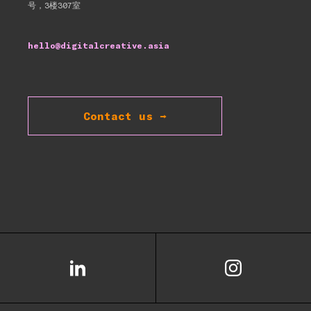
号，3楼307室
hello@digitalcreative.asia
Contact us →